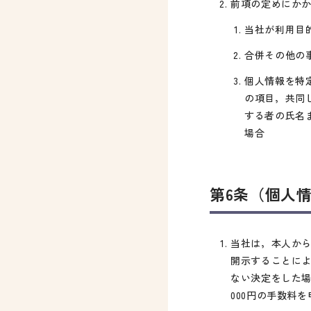
前項の定めにか
当社が利用目
合併その他の
個人情報を特
の項目，共同
する者の氏名
場合
第6条（個人
当社は，本人か
開示することに
ない決定をした場
000円の手数料