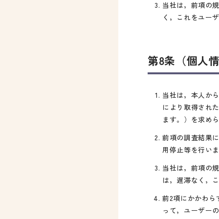
当社は，前項の
く，これをユー
第8条（個人
当社は，本人か
により取得され
ます。）を求め
前項の調査結果
用停止等を行い
当社は，前項の
は，遅滞なく，
前2項にかかわら
って，ユーザー